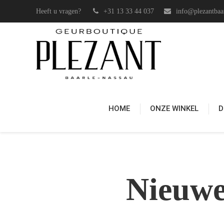
Heeft u vragen?
+31 13 33 44 037
info@plezantbaar
HOME
ONZE WINKEL
D
Nieuwe