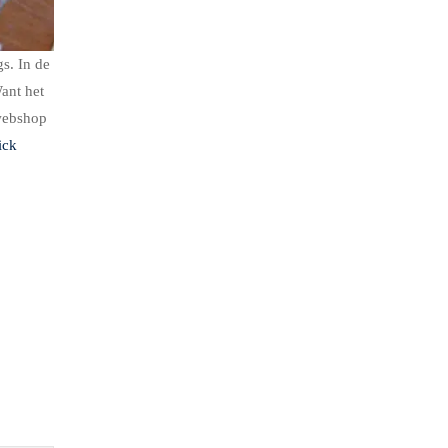
s. In de
ant het
 webshop
ck