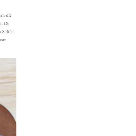
an dit
d. De
 Salt is
 van