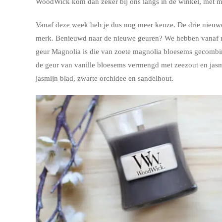
WoodWick kom dan zeker bij ons langs in de winkel, met me
Vanaf deze week heb je dus nog meer keuze. De drie nieuwe 
merk. Benieuwd naar de nieuwe geuren? We hebben vanaf n
geur Magnolia is die van z
oete magnolia bloesems gecombi
de geur van vanille bloesems vermengd met zeezout en jas
jasmijn blad, zwarte orchidee en sandelhout.