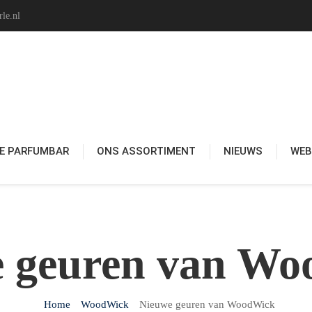
le.nl
E PARFUMBAR
ONS ASSORTIMENT
NIEUWS
WE
 geuren van W
Home
WoodWick
Nieuwe geuren van WoodWick