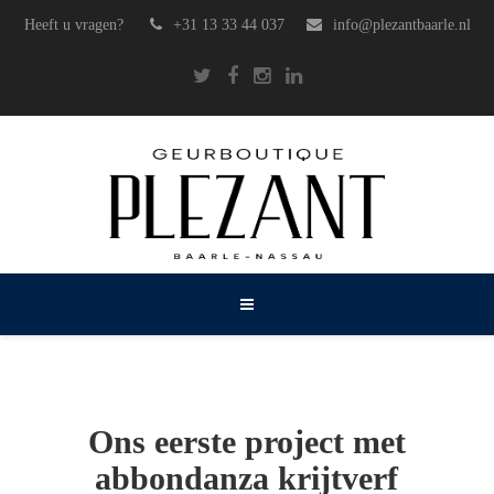
Heeft u vragen?
+31 13 33 44 037
info@plezantbaarle.nl
Ons eerste project met
abbondanza krijtverf